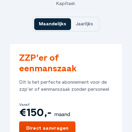
Kapitael.
Maandelijks
Jaarlijks
ZZP'er of
eenmanszaak
Dit is het perfecte abonnement voor de
zzp'er of eenmanszaak zonder personeel.
Vanaf
€150,-
maand
€1.800,-
jaar
Direct aanvragen