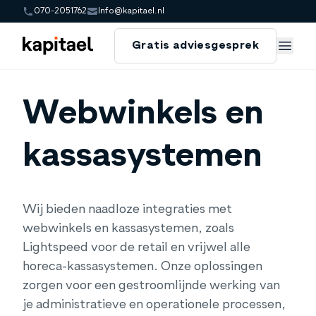
070-2051762
Info@kapitael.nl
Gratis adviesgesprek
Gratis adviesgesprek
/
Boekhoudkoppelingen
/
Webwinkels en kassasystemen
Webwinkels en
kassasystemen
Wij bieden naadloze integraties met
webwinkels en kassasystemen, zoals
Lightspeed voor de retail en vrijwel alle
horeca-kassasystemen. Onze oplossingen
zorgen voor een gestroomlijnde werking van
je administratieve en operationele processen,