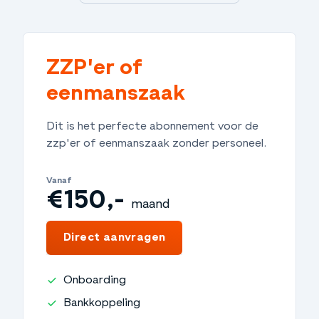
ZZP'er of
eenmanszaak
Dit is het perfecte abonnement voor de
zzp'er of eenmanszaak zonder personeel.
Vanaf
€150,-
maand
€1.800,-
jaar
Direct aanvragen
Onboarding
Bankkoppeling