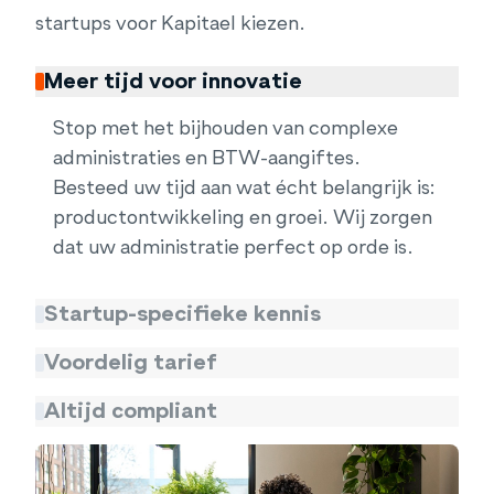
startups voor Kapitael kiezen.
Meer tijd voor innovatie
Stop met het bijhouden van complexe
administraties en BTW-aangiftes.
Besteed uw tijd aan wat écht belangrijk is:
productontwikkeling en groei. Wij zorgen
dat uw administratie perfect op orde is.
Startup-specifieke kennis
Voordelig tarief
Profiteer van onze expertise in cashflow
management voor startups. Degelijke
Altijd compliant
Geen dure finance-afdeling of kostbare
planning om maximale financiële
fouten meer. Onze dienstverlening is
slagkracht te creëren met de beschikbare
Geen zorgen meer over deadlines of
speciaal afgestemd op startups en schaalt
liquide middelen.
complexe regelgeving. Wij zorgen dat u