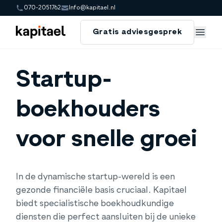
070-2051762
Info@kapitael.nl
Gratis adviesgesprek
Gratis adviesgesprek
/
Startup Boekhouders
Startup-
boekhouders
voor snelle groei
In de dynamische startup-wereld is een
gezonde financiële basis cruciaal. Kapitael
biedt specialistische boekhoudkundige
diensten die perfect aansluiten bij de unieke